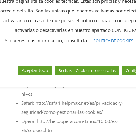
Nuestra página utiliza cookies técnicas. Estas son propias y neces
las opciones del navegador instalado en su ordenador:
correcto del sitio. Son las únicas que tenemos activadas por defect
activarán en el caso de que pulses el botón rechazar o no ace
Microsoft Internet Explorer o Microsoft Edge:
activarlas o desactivarlas en nuestro apartado CONFIG
http://windows.microsoft.com/es-es/windows-
vista/Block-or-allow-cookies
Si quieres más información, consulta la
POLÍTICA DE COOKIES
Mozilla Firefox:
http://support.mozilla.org/es/kb/impedir-que-los-
sitios-web-guarden-sus-preferencia
Aceptar todo
Rechazar Cookies no necesarias
Confi
Chrome:
https://support.google.com/accounts/answer/61416?
hl=es
Safari: http://safari.helpmax.net/es/privacidad-y-
seguridad/como-gestionar-las-cookies/
Opera: http://help.opera.com/Linux/10.60/es-
ES/cookies.html