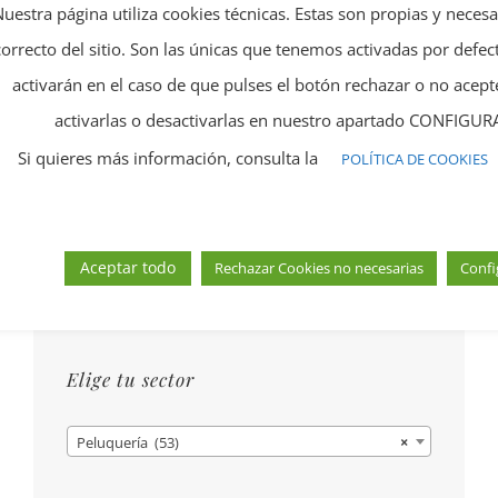
Añadir a Pinterest
Email This Product
Nuestra página utiliza cookies técnicas. Estas son propias y neces
correcto del sitio. Son las únicas que tenemos activadas por defect
activarán en el caso de que pulses el botón rechazar o no ace
activarlas o desactivarlas en nuestro apartado CONFIG
Si quieres más información, consulta la
POLÍTICA DE COOKIES
Busca el producto que necesites
Aceptar todo
Rechazar Cookies no necesarias
Confi
Elige tu sector
Peluquería (53)
×