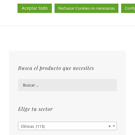
Aceptar todo
Rechazar Cookies no necesarias
Confi
Añadir a Pinterest
Email This Product
Busca el producto que necesites
Elige tu sector
Clínicas (113)
×