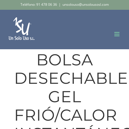
Saltar
Teléfono: 91 478 06 36
|
unsolouso@unsolousosl.com
al
contenido
BOLSA
DESECHABLE
GEL
FRIÓ/CALOR