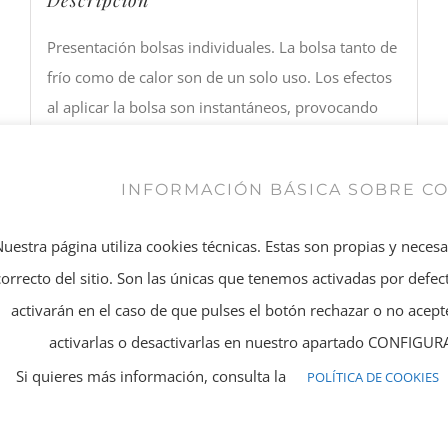
Descripción
Presentación bolsas individuales. La bolsa tanto de
frío como de calor son de un solo uso. Los efectos
al aplicar la bolsa son instantáneos, provocando
vasodilatación o vasoconstricción cutánea según la
versión utilizada, aumentando o disminuyendo el
INFORMACIÓN BÁSICA SOBRE C
flujo sanguíneo en la zona del cuerpo en donde se
aplique.
Nuestra página utiliza cookies técnicas. Estas son propias y neces
correcto del sitio. Son las únicas que tenemos activadas por defect
activarán en el caso de que pulses el botón rechazar o no ace
activarlas o desactivarlas en nuestro apartado CONFIG
Compartir En
Twitear este
Si quieres más información, consulta la
POLÍTICA DE COOKIES
Facebook
producto