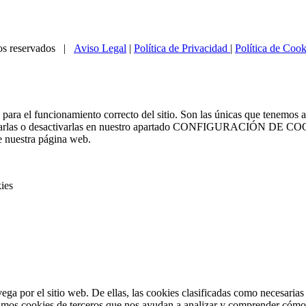
os reservados |
Aviso Legal
|
Política de Privacidad
|
Política de Cook
 para el funcionamiento correcto del sitio. Son las únicas que tenemos a
activarlas o desactivarlas en nuestro apartado CONFIGURACIÓN DE C
 nuestra página web.
ies
vega por el sitio web. De ellas, las cookies clasificadas como necesaria
amos cookies de terceros que nos ayudan a analizar y comprender cómo u