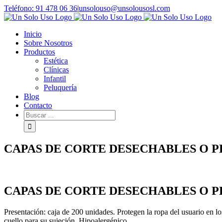
Saltar
Teléfono: 91 478 06 36
|
unsolouso@unsolousosl.com
al
contenido
Inicio
Sobre Nosotros
Productos
Estética
Clínicas
Infantil
Peluquería
Blog
Contacto
Buscar
por:
CAPAS DE CORTE DESECHABLES O P
CAPAS DE CORTE DESECHABLES O P
Presentación: caja de 200 unidades. Protegen la ropa del usuario en lo
cuello para su sujeción. Hipoalergénico.