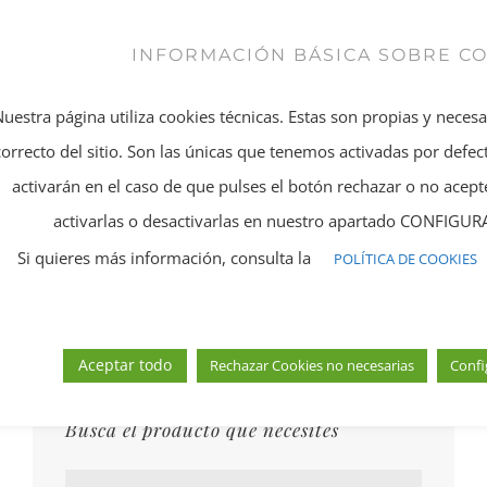
INFORMACIÓN BÁSICA SOBRE C
Compartir En
Twitear este
Nuestra página utiliza cookies técnicas. Estas son propias y neces
Facebook
producto
correcto del sitio. Son las únicas que tenemos activadas por defect
activarán en el caso de que pulses el botón rechazar o no ace
Añadir a Pinterest
Email This Product
activarlas o desactivarlas en nuestro apartado CONFIG
Si quieres más información, consulta la
POLÍTICA DE COOKIES
Aceptar todo
Rechazar Cookies no necesarias
Confi
Busca el producto que necesites