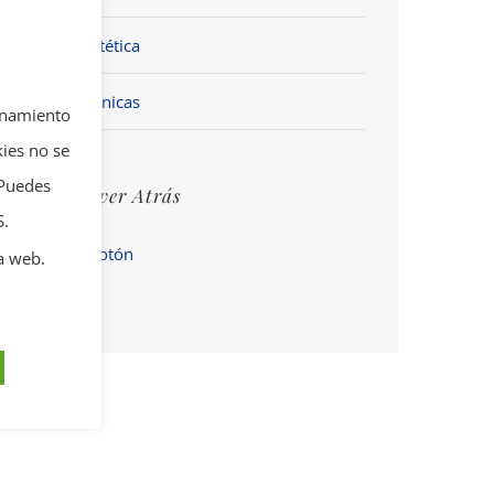
Estética
Clínicas
ionamiento
kies no se
 Puedes
Volver Atrás
S.
a web.