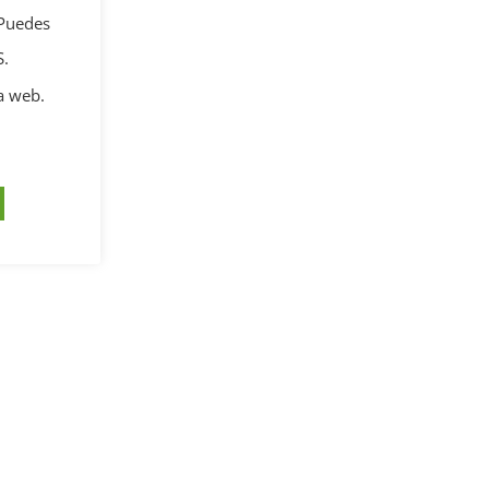
 Puedes
S.
a web.