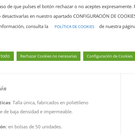
caso de que pulses el botón rechazar o no aceptes expresamente.
 o desactivarlas en nuestro apartado CONFIGURACIÓN DE COOKIE
información, consulta la
de nuestra págin
POLÍTICA DE COOKIES
 todo
Rechazar Cookies no necesarias
Configuración de Cookies
ión
ticas
: Talla única, fabricados en polietileno
te de baja densidad e impermeable.
ión
: en bolsas de 50 unidades.