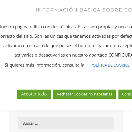
INFORMACIÓN BÁSICA SOBRE C
Compartir En
Twitear este
Nuestra página utiliza cookies técnicas. Estas son propias y neces
Facebook
producto
correcto del sitio. Son las únicas que tenemos activadas por defect
activarán en el caso de que pulses el botón rechazar o no ace
Añadir a Pinterest
Email This Product
activarlas o desactivarlas en nuestro apartado CONFIG
Si quieres más información, consulta la
POLÍTICA DE COOKIES
Aceptar todo
Rechazar Cookies no necesarias
Confi
Busca el producto que necesites