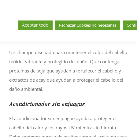
para hidratar el cabello y mejorar su brillo y suavidad.
También ayuda a proteger el cabello de los daños
causados por el calor y el clima.
Aceptar todo
Rechazar Cookies no necesarias
Confi
Champú para cabello teñido
Un champú diseñado para mantener el color del cabello
teñido, vibrante y protegido del daño. Que contenga
proteínas de soja que ayudan a fortalecer el cabello y
extractos de acay que ayudan a proteger el cabello del
daño ambiental.
Acondicionador sin enjuague
El acondicionador sin enjuague ayuda a proteger el
cabello del calor y los rayos UV mientras lo hidrata.
Debe contener mezcla de aceites como el aceite de coco