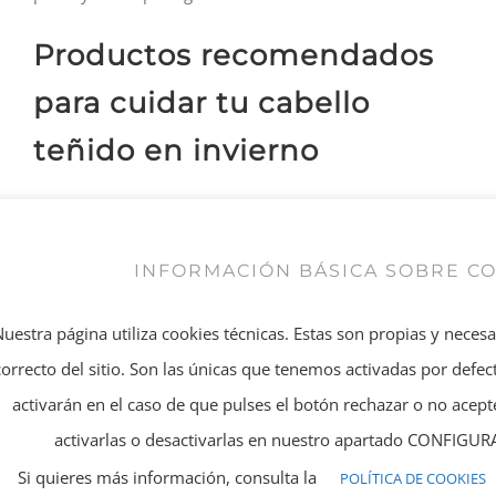
Productos recomendados
para cuidar tu cabello
teñido en invierno
Acondicionador Profundo
INFORMACIÓN BÁSICA SOBRE C
El acondicionador profundo está formulado para
restaurar la hidratación en el cabello teñido y mejorar
Nuestra página utiliza cookies técnicas. Estas son propias y neces
su apariencia. Contiene distintas proteínas que ayudan a
correcto del sitio. Son las únicas que tenemos activadas por defect
fortalecer y reparar el cabello.
activarán en el caso de que pulses el botón rechazar o no ace
Aceite para el cabello
activarlas o desactivarlas en nuestro apartado CONFIG
Si quieres más información, consulta la
POLÍTICA DE COOKIES
El aceite para el cabello debería tener aceite de argán