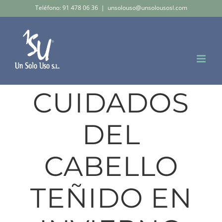
Saltar
Teléfono: 91 478 06 36
|
unsolouso@unsolousosl.com
al
contenido
CUIDADOS
DEL
CABELLO
TEÑIDO EN