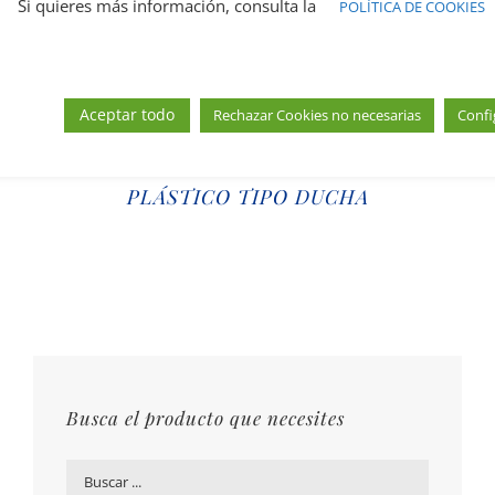
Si quieres más información, consulta la
POLÍTICA DE COOKIES
FILM OSMÓTICO
Aceptar todo
Rechazar Cookies no necesarias
Confi
GORROS DESECHABLES DE
PLÁSTICO TIPO DUCHA
Busca el producto que necesites