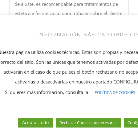
de ajuste, es recomendable para tratamientos de
estética y fisioterapia, para trabajar sobre el cliente
de forma cómoda e higiénica.
INFORMACIÓN BÁSICA SOBRE C
Nuestra página utiliza cookies técnicas. Estas son propias y neces
correcto del sitio. Son las únicas que tenemos activadas por defect
Compartir En
Twitear este
activarán en el caso de que pulses el botón rechazar o no ace
Facebook
producto
activarlas o desactivarlas en nuestro apartado CONFIG
Si quieres más información, consulta la
POLÍTICA DE COOKIES
Añadir a Pinterest
Email This Product
Aceptar todo
Rechazar Cookies no necesarias
Confi