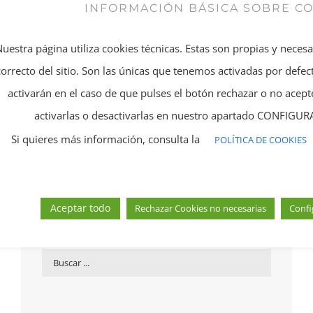
INFORMACIÓN BÁSICA SOBRE C
Compartir En
Twitear este
Facebook
producto
Nuestra página utiliza cookies técnicas. Estas son propias y neces
correcto del sitio. Son las únicas que tenemos activadas por defect
Añadir a Pinterest
Email This Product
activarán en el caso de que pulses el botón rechazar o no ace
activarlas o desactivarlas en nuestro apartado CONFIG
Si quieres más información, consulta la
POLÍTICA DE COOKIES
Aceptar todo
Rechazar Cookies no necesarias
Confi
Busca el producto que necesites