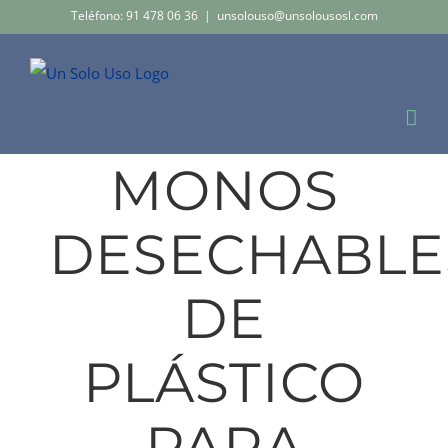
Saltar
Teléfono: 91 478 06 36
|
unsolouso@unsolousosl.com
al
contenido
MONOS
DESECHABLE
DE
PLÁSTICO
PARA