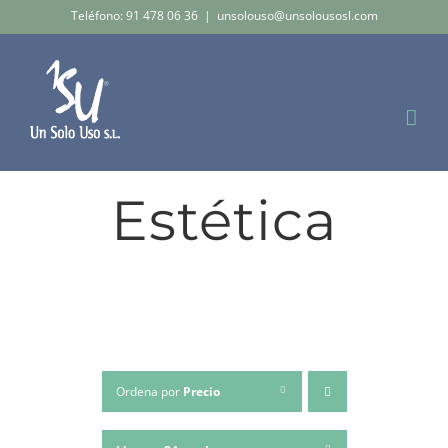
Saltar
Teléfono: 91 478 06 36
|
unsolouso@unsolousosl.com
al
contenido
Estética
Ordena por
Precio