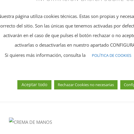
CREMA EXFOLIANTE CORPORAL
Nuestra página utiliza cookies técnicas. Estas son propias y neces
correcto del sitio. Son las únicas que tenemos activadas por defect
activarán en el caso de que pulses el botón rechazar o no ace
activarlas o desactivarlas en nuestro apartado CONFIG
CREMA ANTICELULÍTICA CORPORAL
Si quieres más información, consulta la
POLÍTICA DE COOKIES
Aceptar todo
Rechazar Cookies no necesarias
Confi
CREMA EFECTO CALOR