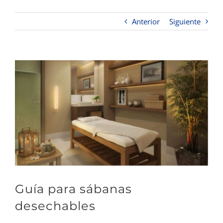
Anterior
Siguiente
Ver
imagen
más
grande
Guía para sábanas
desechables