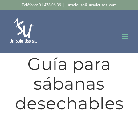
Saltar
Teléfono: 91 478 06 36
|
unsolouso@unsolousosl.com
al
contenido
Guía para
sábanas
desechables