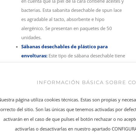
en cuenta que la piel de la cara contiene aceites y
bacterias. Esta sabanita desechable de spun lace
es agradable al tacto, absorbente e hipo
alergénico. Se presentan en paquetes de 50
unidades.
Sábanas desechables de plástico para
envolturas:
Este tipo de sábana desechable tiene
un propósito bien dispar a los demás tipos de
sábanas. Las sábanas de plástico desechables se
INFORMACIÓN BÁSICA SOBRE C
utilizan para envolturas corporales para promover
la sudoración o para tratamientos con vendas
Nuestra página utiliza cookies técnicas. Estas son propias y neces
frías, fangos, algas, parafinas, etc… Aptas para uso
correcto del sitio. Son las únicas que tenemos activadas por defect
clínico o estético. Se presentan en rollos de 25
activarán en el caso de que pulses el botón rechazar o no ace
unidades con pre corte o en paquetes de 50
unidades.
activarlas o desactivarlas en nuestro apartado CONFIG