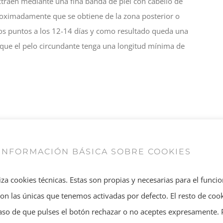
xtraen mediante una fina banda de piel con cabello de
oximadamente que se obtiene de la zona posterior o
n los puntos a los 12-14 días y como resultado queda una
 que el pelo circundante tenga una longitud mínima de
 FUE (casi la mitad de precio).
se pueden abarcar grandes extensiones de zonas afectadas
INFORMACIÓN BÁSICA SOBRE COOKIES
ro para ello es necesario que el paciente tenga suficientes
iza cookies técnicas. Estas son propias y necesarias para el func
ayor ya que se extrae más tejido en el procedimiento.
 Son las únicas que tenemos activadas por defecto. El resto de coo
ona receptora.
caso de que pulses el botón rechazar o no aceptes expresamente.