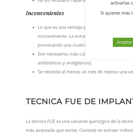
No es necesario raparse la cabeza.
activarlas
Inconvenientes
Si quieres más 
Lo que es una ventaja para la supervivencia d
inconveniente. La extracción se realiza toman
Aceptar
provocando una cicatriz mayor.
Son necesarios más cuidados tras la intervenc
antibióticos y analgésicos).
Se necesita al menos un mes de reposo una vez
TECNICA FUE DE IMPLAN
La técnica FUE es una variante quirúrgica de la técni
más avanzada que existe. Consiste en extraer indivi