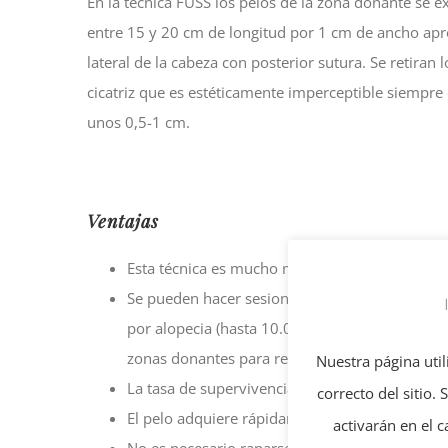
En la técnica FUSS los pelos de la zona donante se e
entre 15 y 20 cm de longitud por 1 cm de ancho apr
lateral de la cabeza con posterior sutura. Se retira
cicatriz que es estéticamente imperceptible siempre
unos 0,5-1 cm.
Ventajas
Esta técnica es mucho más barata que la técnica
Se pueden hacer sesiones muy largas, ya que 
por alopecia (hasta 10.000 pelos en un día), pe
zonas donantes para realizar el implante.
Nuestra página util
La tasa de supervivencia de los folículos es m
correcto del sitio.
El pelo adquiere rápidamente densidad en la z
activarán en el 