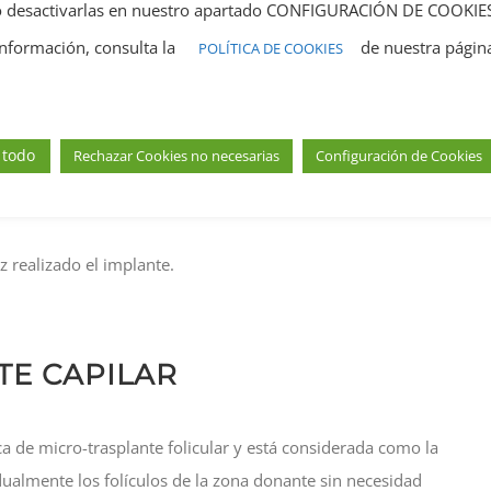
 o desactivarlas en nuestro apartado CONFIGURACIÓN DE COOKIE
información, consulta la
de nuestra págin
POLÍTICA DE COOKIES
e un mayor número de folículos es a la vez un
do más tejido de la parte donante y esta queda marcada,
 todo
Rechazar Cookies no necesarias
Configuración de Cookies
ión, ya que requiere puntos de sutura (molestias, toma de
 realizado el implante.
TE CAPILAR
ca de micro-trasplante folicular y está considerada como la
dualmente los folículos de la zona donante sin necesidad