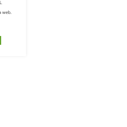
S.
a web.