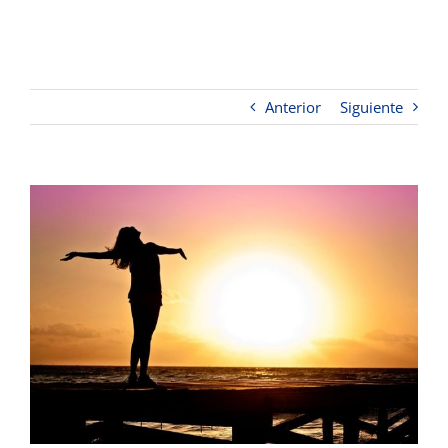
Anterior
Siguiente
Ver
imagen
más
grande