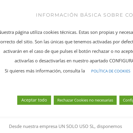
alimentación y unas buenas pautas de exposición solar,
INFORMACIÓN BÁSICA SOBRE C
nos podremos broncear disminuyendo el daño solar en
nuestra piel.
Nuestra página utiliza cookies técnicas. Estas son propias y neces
Depilación láser
: Para realizarlo durante el verano hay
correcto del sitio. Son las únicas que tenemos activadas por defect
que asegurarse del tipo de tecnología utilizada ya que
activarán en el caso de que pulses el botón rechazar o no ace
hay algunos láseres incompatibles con la exposición. La
activarlas o desactivarlas en nuestro apartado CONFIG
única condición es que la zona a tratar no esté
Si quieres más información, consulta la
POLÍTICA DE COOKIES
bronceada y que no haya sido expuesta. Tras la sesión,
no se debe tomar el sol durante unos días, ya que la piel
está mucho más sensible o puede estar inflamada, tal
Aceptar todo
Rechazar Cookies no necesarias
Confi
como ocurre con otros tipos de depilación, pudiendo
producirse una pigmentación no deseada.
Desde nuestra empresa UN SOLO USO SL, disponemos