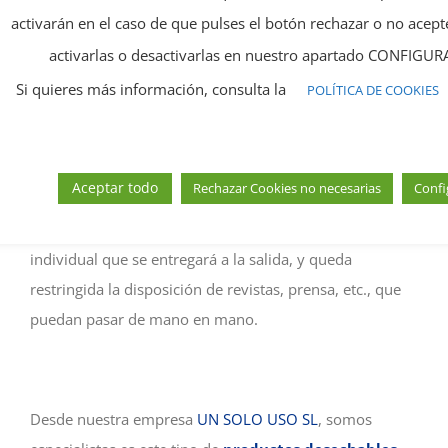
activarán en el caso de que pulses el botón rechazar o no ace
A los clientes se les recomienda el uso de la mascarilla y
activarlas o desactivarlas en nuestro apartado CONFIG
la utilización de
bata desechable
, aunque se puede
Si quieres más información, consulta la
sustituir por batas reutilizables lavadas a una
POLÍTICA DE COOKIES
temperatura de 60 grados después de cada servicio sin
problemas.
Aceptar todo
Rechazar Cookies no necesarias
Confi
Sus pertenencias personales tanto de los clientes como
de los empleados, se almacenarán en una bolsa
individual que se entregará a la salida, y queda
restringida la disposición de revistas, prensa, etc., que
puedan pasar de mano en mano.
Desde nuestra empresa
UN SOLO USO SL
, somos