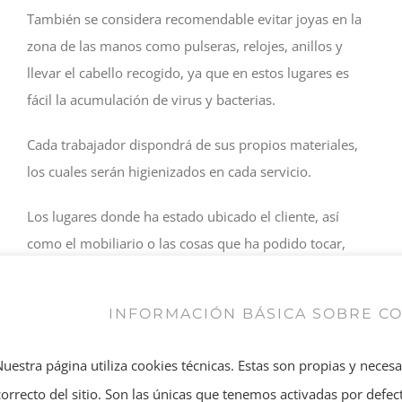
También se considera recomendable evitar joyas en la
zona de las manos como pulseras, relojes, anillos y
llevar el cabello recogido, ya que en estos lugares es
fácil la acumulación de virus y bacterias.
Cada trabajador dispondrá de sus propios materiales,
los cuales serán higienizados en cada servicio.
Los lugares donde ha estado ubicado el cliente, así
como el mobiliario o las cosas que ha podido tocar,
serán desinfectados o bien con lejía o con productos
bactericidas y fungicidas.
INFORMACIÓN BÁSICA SOBRE C
Nuestra página utiliza cookies técnicas. Estas son propias y neces
Las batas desechables
correcto del sitio. Son las únicas que tenemos activadas por defect