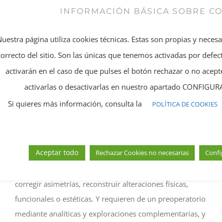
cicatrices. También la restauración capilar o el uso del
INFORMACIÓN BÁSICA SOBRE C
láser para el envejecimiento cutáneo, la eliminación de
Nuestra página utiliza cookies técnicas. Estas son propias y neces
cicatrices, varículas y venas, el exceso de vello o de
correcto del sitio. Son las únicas que tenemos activadas por defect
sudoración, la flacidez, las estrías…
Todas estas
técnicas son actos médicos
y, como tales, deben
activarán en el caso de que pulses el botón rechazar o no ace
realizarse por doctores especializados en medicina
activarlas o desactivarlas en nuestro apartado CONFIG
estética”.
Si quieres más información, consulta la
POLÍTICA DE COOKIES
Por su parte,
la cirugía estética
pertenece al área
quirúrgica que, mediante técnicas más invasivas
Aceptar todo
Rechazar Cookies no necesarias
Confi
habitualmente realizadas en quirófano -con anestesia
local o general-, tienen la finalidad de variar formas,
corregir asimetrías, reconstruir alteraciones físicas,
funcionales o estéticas. Y requieren de un preoperatorio
mediante analíticas y exploraciones complementarias, y