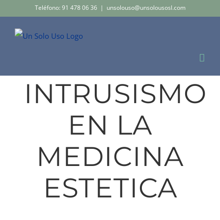
Saltar
Teléfono: 91 478 06 36
|
unsolouso@unsolousosl.com
al
contenido
INTRUSISMO
EN LA
MEDICINA
ESTETICA