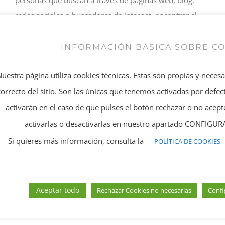
redes sociales o buscadores de internet, encontrar el
profesional de fisioterapia especializado que necesita en
la zona que desea, lo que nos obliga a mantener una
INFORMACIÓN BÁSICA SOBRE C
presencia digital acorde con los nuevos tiempos.
Nuestra página utiliza cookies técnicas. Estas son propias y neces
TRATO PERSONALIZADO A NUESTROS CLIENTES
correcto del sitio. Son las únicas que tenemos activadas por defect
activarán en el caso de que pulses el botón rechazar o no ace
Hoy en día, el marketing y las ventas están centradas en
un elemento básico: el cliente.
activarlas o desactivarlas en nuestro apartado CONFIG
Si quieres más información, consulta la
POLÍTICA DE COOKIES
Es por ello que debemos tratarlo de manera
individualizada, haciéndole sentir único tanto en el
tratamiento que le realizamos como en el trato que le
Aceptar todo
Rechazar Cookies no necesarias
Confi
dispensamos y las comodidades e higiene que le
proporcionamos.