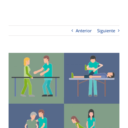
Anterior
Siguiente
Ver
imagen
más
grande