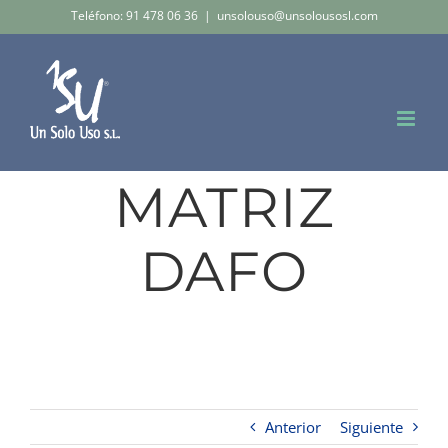
Saltar
Teléfono: 91 478 06 36
|
unsolouso@unsolousosl.com
al
contenido
MATRIZ
DAFO
Anterior
Siguiente