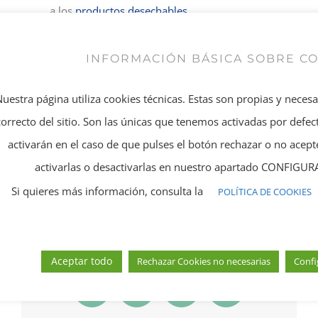
a los
productos desechables
.
Entrega de mercancía entre 1-3 días.
Trato cercano y cálido.
INFORMACIÓN BÁSICA SOBRE C
Disposición de gran variedad de
productos
desechables
para ofrecer el mejor servicio.
Nuestra página utiliza cookies técnicas. Estas son propias y neces
Precios competentes.
correcto del sitio. Son las únicas que tenemos activadas por defect
Una atención al cliente impecable.
activarán en el caso de que pulses el botón rechazar o no ace
activarlas o desactivarlas en nuestro apartado CONFIG
julio 24th, 2018
|
Negocios
Si quieres más información, consulta la
POLÍTICA DE COOKIES
Comparte el Artículo!
Aceptar todo
Rechazar Cookies no necesarias
Confi
Facebook
X
LinkedIn
Correo
electrónico